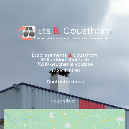
Établissements
B.
Coustham
83 Rue Maréchal Foch
76210 Gruchet le Valasse
02 35 31 01 66
Contactez-nous
Nous situer